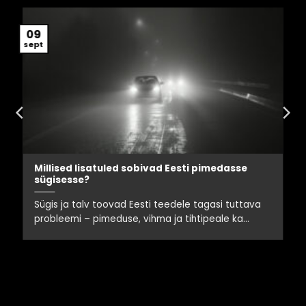
09
sept
Millised lisatuled sobivad Eesti pimedasse
sügisesse?
Sügis ja talv toovad Eesti teedele tagasi tuttava
probleemi – pimeduse, vihma ja tihtipeale ka...