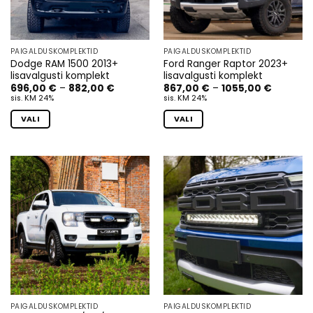
PAIGALDUSKOMPLEKTID
PAIGALDUSKOMPLEKTID
Dodge RAM 1500 2013+
Ford Ranger Raptor 2023+
lisavalgusti komplekt
lisavalgusti komplekt
Hinnavahemik:
Hinnavah
696,00
€
–
882,00
€
867,00
€
–
1055,00
€
696,00 €
867,00 
sis. KM 24%
sis. KM 24%
kuni
kuni
882,00 €
1055,00 
VALI
VALI
Sellel
Sellel
tootel
tootel
on
on
mitu
mitu
varianti.
varianti.
Valikuid
Valikuid
saab
saab
teha
teha
tootelehel.
tootelehel.
PAIGALDUSKOMPLEKTID
PAIGALDUSKOMPLEKTID