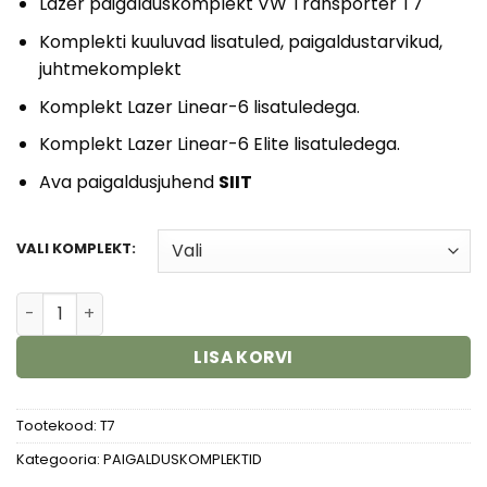
Lazer paigalduskomplekt VW Transporter T7
kuni
690,00 €
Komplekti kuuluvad lisatuled, paigaldustarvikud,
juhtmekomplekt
Komplekt
Lazer Linear-6
lisatuledega.
Komplekt
Lazer Linear-6 Elite
lisatuledega.
Ava paigaldusjuhend
SIIT
VALI KOMPLEKT:
VW Transporter T7 lisavalgusti komplekt kogus
LISA KORVI
Tootekood:
T7
Kategooria:
PAIGALDUSKOMPLEKTID