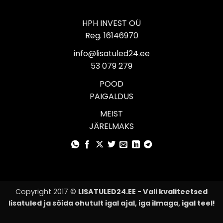
HPH INVEST OÜ
Reg. 16146970
info@lisatuled24.ee
53 079 279
POOD
PAIGALDUS
MEIST
JÄRELMAKS
Copyright 2017 ©
LISATULED24.EE - Vali kvaliteetsed
lisatuled ja sõida ohutult igal ajal, iga ilmaga, igal teel!