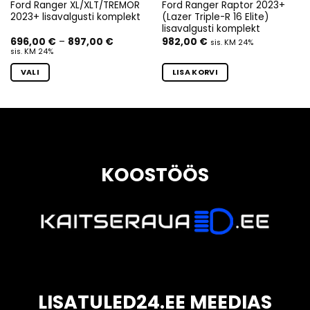
Ford Ranger XL/XLT/TREMOR
Ford Ranger Raptor 2023+
2023+ lisavalgusti komplekt
(Lazer Triple-R 16 Elite)
lisavalgusti komplekt
Hinnavahemik:
696,00
€
–
897,00
€
982,00
€
sis. KM 24%
696,00 €
sis. KM 24%
kuni
897,00 €
VALI
LISA KORVI
Sellel
tootel
on
mitu
varianti.
Valikuid
KOOSTÖÖS
saab
teha
tootelehel.
LISATULED24.EE MEEDIAS