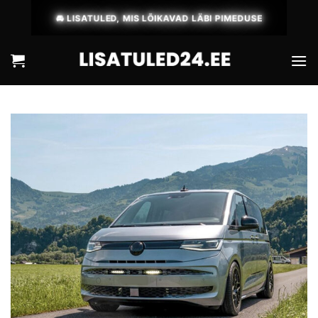
Skip
🚘 LISATULED, MIS LÕIKAVAD LÄBI PIMEDUSE
to
content