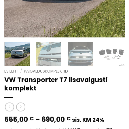
ESILEHT
/
PAIGALDUSKOMPLEKTID
VW Transporter T7 lisavalgusti
komplekt
Hinnavahemik:
555,00
–
690,00
€
€
sis. KM 24%
555,00 €