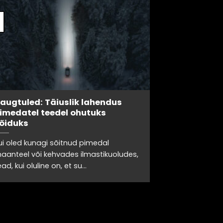
augtuled: Täiuslik lahendus
imedatel teedel ohutuks
õiduks
ui oled kunagi sõitnud pimedal
aanteel või kehvades ilmastikuoludes,
ead, kui oluline on, et su...