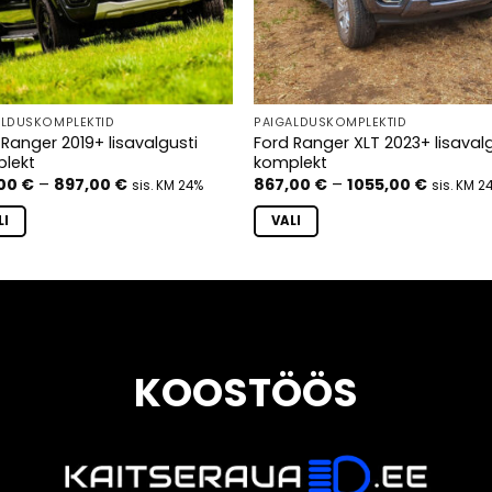
ALDUSKOMPLEKTID
PAIGALDUSKOMPLEKTID
 Ranger 2019+ lisavalgusti
Ford Ranger XLT 2023+ lisaval
lekt
komplekt
Hinnavahemik:
Hinnava
,00
€
–
897,00
€
867,00
€
–
1055,00
€
sis. KM 24%
sis. KM 2
696,00 €
867,00 
kuni
kuni
LI
VALI
897,00 €
1055,00
Sellel
el
tootel
on
mitu
nti.
varianti.
uid
Valikuid
KOOSTÖÖS
b
saab
teha
lehel.
tootelehel.