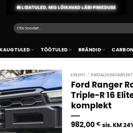
🚘 LISATULED, MIS LÕIKAVAD LÄBI PIMEDUSE
Otsi:
 KAUGTULED
TÖÖTULED
BRÄNDID
CARBON
ESILEHT
/
PAIGALDUSKOMPLEKT
Ford Ranger R
Triple-R 16 Elit
komplekt
982,00
€
sis. KM 24