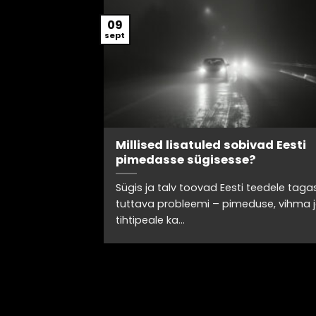
09
sept
tis: Kuidas
Millised lisatuled sobivad Eesti
id
pimedasse sügisesse?
Sügis ja talv toovad Eesti teedele taga
vuse
tuttava probleemi – pimeduse, vihma 
suurendamisel
tihtipeale ka...
tel teedel ja