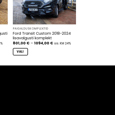
PAIGALDUSKOMPLEKTID
gusti
Ford Transit Custom 2018-2024
lisavalgusti komplekt
hemik:
Hinnavahemik:
801,00
€
–
1094,00
€
4%
sis. KM 24%
€
801,00 €
kuni
VALI
 €
1094,00 €
Sellel
tootel
on
mitu
varianti.
Valikuid
saab
teha
tootelehel.