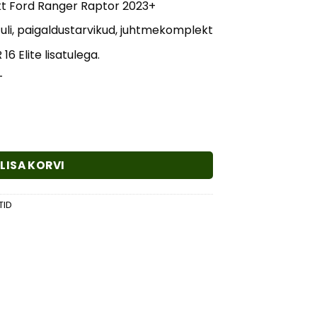
t Ford Ranger Raptor 2023+
tuli, paigaldustarvikud, juhtmekomplekt
 16 Elite
lisatulega.
T
azer Triple-R 16 Elite) lisavalgusti komplekt kogus
LISA KORVI
TID