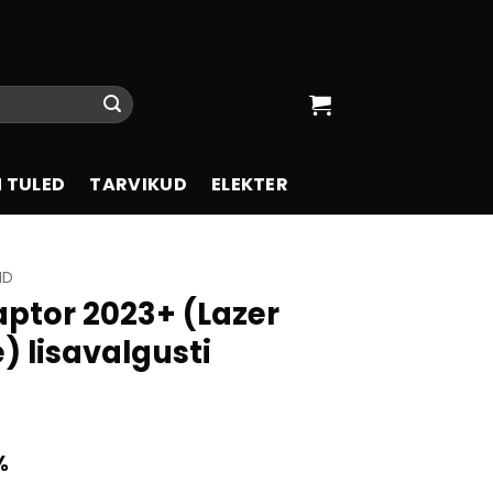
 TULED
TARVIKUD
ELEKTER
ID
aptor 2023+ (Lazer
e) lisavalgusti
%