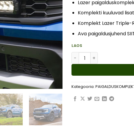
Lazer paigalduskomplek
Komplekti kuuluvad lisa
Komplekt
Lazer Triple-R
Ava paigaldusjuhend SII
LAOS
Ford Ranger Raptor 2023+ (L
Kategooria:
PAIGALDUSKOMPLEK