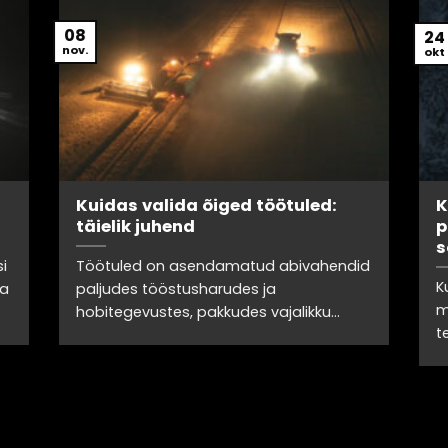
08
24
nov.
okt
Kuidas valida õiged töötuled:
K
täielik juhend
p
s
si
Töötuled on asendamatud abivahendid
K
ja
paljudes tööstusharudes ja
m
hobitegevustes, pakkudes vajalikku...
t